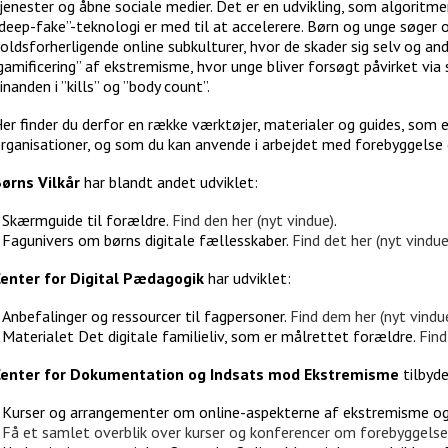
jenester og åbne sociale medier. Det er en udvikling, som algoritmer,
deep-fake”-teknologi er med til at accelerere. Børn og unge søger o
oldsforherligende online subkulturer, hvor de skader sig selv og and
gamificering” af ekstremisme, hvor unge bliver forsøgt påvirket via
inanden i ”kills” og ”body count”.
er finder du derfor en række værktøjer, materialer og guides, som er
rganisationer, og som du kan anvende i arbejdet med forebyggelse o
ørns Vilkår
har blandt andet udviklet:
Skærmguide til forældre.
Find den her (nyt vindue)
.
Fagunivers om børns digitale fællesskaber.
Find det her (nyt vindue
enter for Digital Pædagogik
har udviklet:
Anbefalinger og ressourcer til fagpersoner.
Find dem her (nyt vindu
Materialet Det digitale familieliv, som er målrettet forældre.
Find
enter for Dokumentation og Indsats mod Ekstremisme
tilbyde
Kurser og arrangementer om online-aspekterne af ekstremisme og
Få et samlet overblik over kurser og konferencer om forebyggels