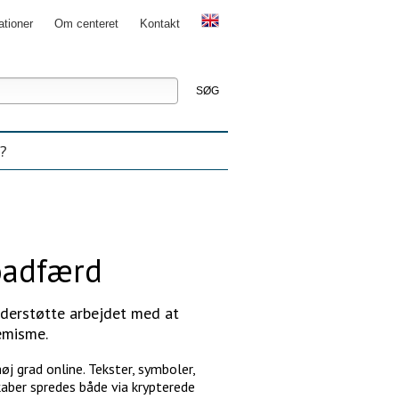
ationer
Om centeret
Kontakt
g
nceret
ning
?
koadfærd
nderstøtte arbejdet med at
emisme.
øj grad online. Tekster, symboler,
kaber spredes både via krypterede