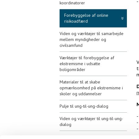
koordinatorer
Forebyggelse af online
risikoadfærd
Viden og værktøjer til samarbejde
mellem myndigheder og
civilsamfund
Værktøjer til forebyggelse af
V
ekstremisme i udsatte
t
boligområder
m
Materialer til at skabe
D
opmærksomhed på ekstremisme i
m
skoler og uddannelser
M
Pulje til ung-til-ung-dialog
Viden og værktøjer til ung-til-ung-
dialog
Faktatjek-platforme