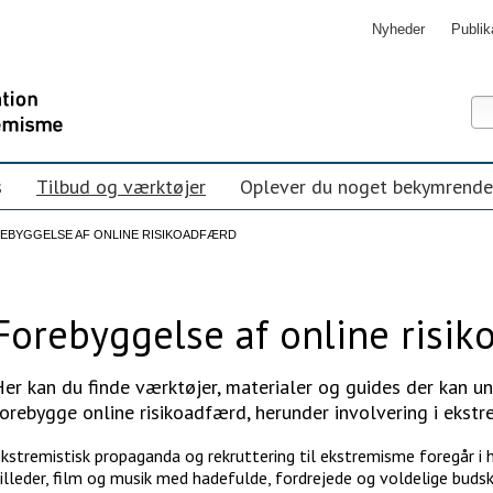
Nyheder
Publik
Sø
Ava
søg
s
Tilbud og værktøjer
Oplever du noget bekymrende
EBYGGELSE AF ONLINE RISIKOADFÆRD
Forebyggelse af online risi
er kan du finde værktøjer, materialer og guides der kan u
orebygge online risikoadfærd, herunder involvering i ekstr
kstremistisk propaganda og rekruttering til ekstremisme foregår i h
illeder, film og musik med hadefulde, fordrejede og voldelige buds