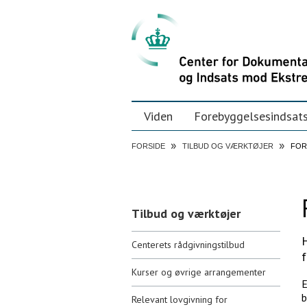
Videre
Personal
tools
til
indhold
|
Videre
til
menunavigation
Navigation
Viden
Forebyggelsesindsat
»
»
FORSIDE
TILBUD OG VÆRKTØJER
FOR
Navigation
Tilbud og værktøjer
H
Centerets rådgivningstilbud
f
Kurser og øvrige arrangementer
E
b
Relevant lovgivning for