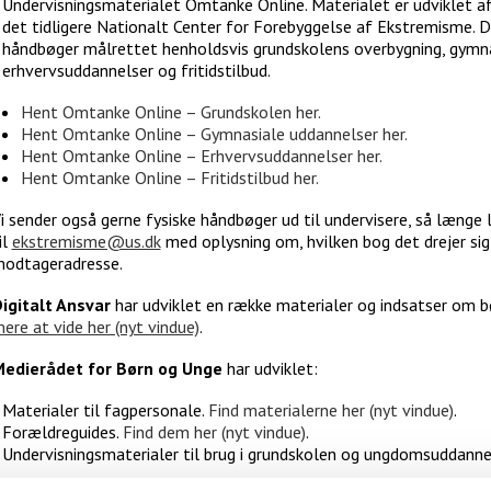
Undervisningsmaterialet Omtanke Online. Materialet er udviklet af
det tidligere Nationalt Center for Forebyggelse af Ekstremisme. Det
håndbøger målrettet henholdsvis grundskolens overbygning, gymna
erhvervsuddannelser og fritidstilbud.
Hent Omtanke Online – Grundskolen her.
Hent Omtanke Online – Gymnasiale uddannelser her.
Hent Omtanke Online – Erhvervsuddannelser her.
Hent Omtanke Online – Fritidstilbud her.
i sender også gerne fysiske håndbøger ud til undervisere, så længe l
il
ekstremisme@us.dk
med oplysning om, hvilken bog det drejer s
odtageradresse.
igitalt Ansvar
har udviklet en række materialer og indsatser om bø
ere at vide her (nyt vindue)
.
edierådet for Børn og Unge
har udviklet:
Materialer til fagpersonale.
Find materialerne her (nyt vindue)
.
Forældreguides.
Find dem her (nyt vindue)
.
Undervisningsmaterialer til brug i grundskolen og ungdomsuddanne