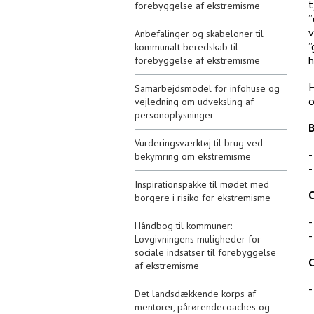
t
forebyggelse af ekstremisme
”
v
Anbefalinger og skabeloner til
”
kommunalt beredskab til
h
forebyggelse af ekstremisme
H
Samarbejdsmodel for infohuse og
o
vejledning om udveksling af
personoplysninger
B
Vurderingsværktøj til brug ved
bekymring om ekstremisme
Inspirationspakke til mødet med
C
borgere i risiko for ekstremisme
Håndbog til kommuner:
Lovgivningens muligheder for
sociale indsatser til forebyggelse
C
af ekstremisme
Det landsdækkende korps af
mentorer, pårørendecoaches og