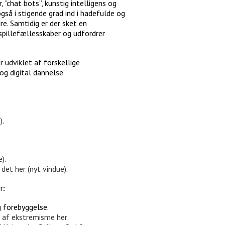
 ”chat bots”, kunstig intelligens og
gså i stigende grad ind i hadefulde og
re. Samtidig er der sket en
 spillefællesskaber og udfordrer
 udviklet af forskellige
g digital dannelse.
)
.
e)
.
 det her (nyt vindue)
.
r
:
 forebyggelse.
e af ekstremisme her