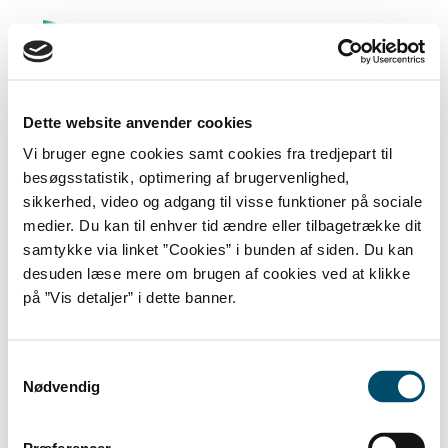
Videre
til
indhold
|
Videre
til
Dette website anvender cookies
menunavigation
Søg
Vi bruger egne cookies samt cookies fra tredjepart til
MENU
besøgsstatistik, optimering af brugervenlighed,
Avanceret
Navigation
søgning
sikkerhed, video og adgang til visse funktioner på sociale
medier. Du kan til enhver tid ændre eller tilbagetrække dit
Cookies
samtykke via linket ”Cookies” i bunden af siden. Du kan
desuden læse mere om brugen af cookies ved at klikke
på ”Vis detaljer” i dette banner.
SIDST OPDATERET
24/05 2023
Samtykkevalg
Center for Dokumentation og Indsats mod Ekstremisme -
Nødvendig
Tilgængelighedserklæring
En del af
Udlændingestyrelsen
-
Cookies