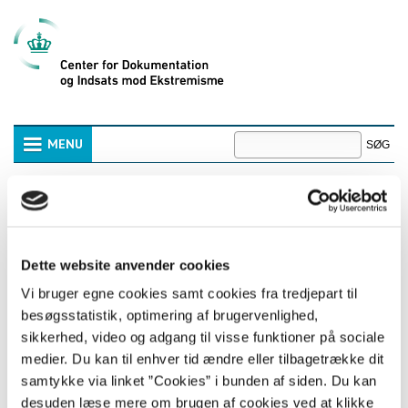
Videre
til
indhold
|
Videre
til
menunavigation
Søg
MENU
Avanceret
Navigation
søgning
Nihilistisk ekstremisme
Dette website anvender cookies
Nihilistisk ekstremisme (NE) er en samlebetegnelse
Vi bruger egne cookies samt cookies fra tredjepart til
for voldsfascinerede fællesskaber, der overvejende
findes online.
besøgsstatistik, optimering af brugervenlighed,
sikkerhed, video og adgang til visse funktioner på sociale
Nihilistisk ekstremistiske fællesskaber er drevet af en
medier. Du kan til enhver tid ændre eller tilbagetrække dit
blanding af personlige og ideologiske motiver og tager som
samtykke via linket ”Cookies” i bunden af siden. Du kan
regel afsæt i et verdenssyn inspireret af nihilisme, det vil sige
desuden læse mere om brugen af cookies ved at klikke