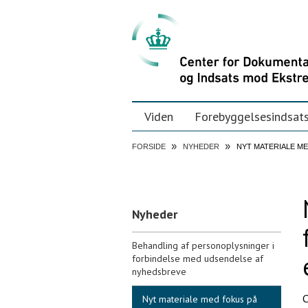
Videre
Personal
tools
til
indhold
|
Videre
til
menunavigation
Navigation
Viden
Forebyggelsesindsat
»
»
FORSIDE
NYHEDER
NYT MATERIALE ME
Navigation
Nyheder
Behandling af personoplysninger i
forbindelse med udsendelse af
nyhedsbreve
C
Nyt materiale med fokus på