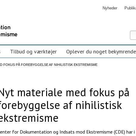
Nyheder
Publik
Sø
Ava
søg
s
Tilbud og værktøjer
Oplever du noget bekymrende
D FOKUS PÅ FOREBYGGELSE AF NIHILISTISK EKSTREMISME
Nyt materiale med fokus på
forebyggelse af nihilistisk
ekstremisme
enter for Dokumentation og Indsats mod Ekstremisme (CDE) har i