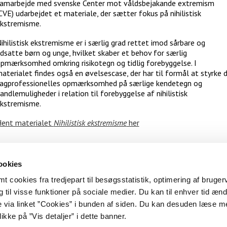
amarbejde med svenske Center mot våldsbejakande extremism
CVE) udarbejdet et materiale, der sætter fokus på nihilistisk
kstremisme.
ihilistisk ekstremisme er i særlig grad rettet imod sårbare og
dsatte børn og unge, hvilket skaber et behov for særlig
pmærksomhed omkring risikotegn og tidlig forebyggelse. I
aterialet findes også en øvelsescase, der har til formål at styrke 
agprofessionelles opmærksomhed på særlige kendetegn og
andlemuligheder i relation til forebyggelse af nihilistisk
kstremisme.
ent materialet
Nihilistisk ekstremisme
her
IDST OPDATERET
29/06 2026
ookies
er for Dokumentation og Indsats mod Ekstremisme -
Tilgængelighedserkl
 cookies fra tredjepart til besøgsstatistik, optimering af bruger
En del af
Udlændingestyrelsen
-
Cookies
til visse funktioner på sociale medier. Du kan til enhver tid ænd
e via linket ”Cookies” i bunden af siden. Du kan desuden læse 
ikke på ”Vis detaljer” i dette banner.