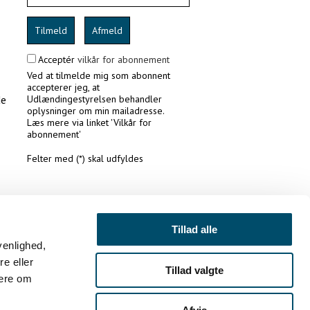
Tilmeld
Afmeld
Acceptér
vilkår for abonnement
Ved at tilmelde mig som abonnent
accepterer jeg, at
de
Udlændingestyrelsen behandler
oplysninger om min mailadresse.
Læs mere via linket 'Vilkår for
abonnement'
Felter med (*) skal udfyldes
Tillad alle
æring
venlighed,
re eller
Tillad valgte
mere om