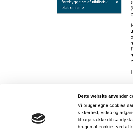
s
forebyggelse af nihilistisk
ekstremisme
(
e
N
u
o
m
f
h
e
H
S
Dette website anvender c
Cent
Vi bruger egne cookies samt
sikkerhed, video og adgang 
tilbagetrække dit samtykk
brugen af cookies ved at kl