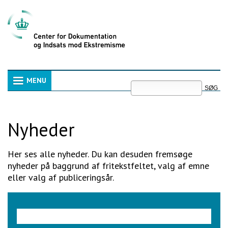
Videre
til
indhold
|
Videre
til
menunavigation
Søg
MENU
Navigation
Avanceret
søgning
Nyheder
Her ses alle nyheder. Du kan desuden fremsøge
nyheder på baggrund af fritekstfeltet, valg af emne
eller valg af publiceringsår.
Søgeord