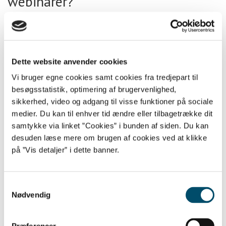
webinarer?
12/11 2020
Undersøgelse af ekstremisme
online blandt børn og unge: ”Det
Dette website anvender cookies
har slået mig, hvor lidt vi faktisk
Vi bruger egne cookies samt cookies fra tredjepart til
besøgsstatistik, optimering af brugervenlighed,
ved”
sikkerhed, video og adgang til visse funktioner på sociale
medier. Du kan til enhver tid ændre eller tilbagetrække dit
24/09 2020
samtykke via linket ”Cookies” i bunden af siden. Du kan
Uddannelse: Bliv klogere på børn
desuden læse mere om brugen af cookies ved at klikke
på ”Vis detaljer” i dette banner.
og unges online-liv på kanten
17/08 2020
Samtykkevalg
Ny chance: Kom til webinar om
Nødvendig
ekstremisme og COVID-19