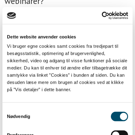
webinarer?
12/11 2020
Undersøgelse af ekstremisme
online blandt børn og unge: ”Det
Dette website anvender cookies
har slået mig, hvor lidt vi faktisk
Vi bruger egne cookies samt cookies fra tredjepart til
besøgsstatistik, optimering af brugervenlighed,
ved”
sikkerhed, video og adgang til visse funktioner på sociale
medier. Du kan til enhver tid ændre eller tilbagetrække dit
24/09 2020
samtykke via linket ”Cookies” i bunden af siden. Du kan
Uddannelse: Bliv klogere på børn
desuden læse mere om brugen af cookies ved at klikke
på ”Vis detaljer” i dette banner.
og unges online-liv på kanten
17/08 2020
Samtykkevalg
Ny chance: Kom til webinar om
Nødvendig
ekstremisme og COVID-19