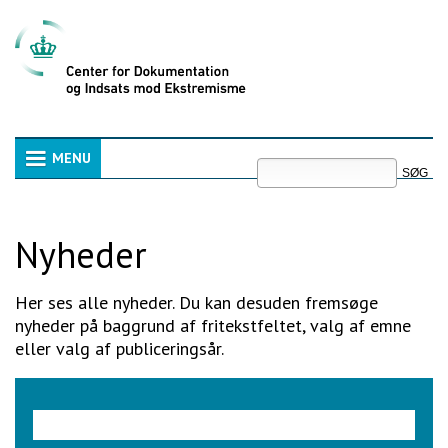
Videre
til
indhold
|
Videre
til
menunavigation
Søg
MENU
Navigation
Avanceret
søgning
Nyheder
Her ses alle nyheder. Du kan desuden fremsøge
nyheder på baggrund af fritekstfeltet, valg af emne
eller valg af publiceringsår.
Søgeord