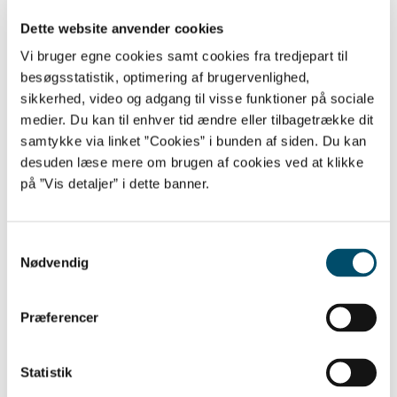
Emne
Vælg emne
Dette website anvender cookies
År
Vælg år
Vi bruger egne cookies samt cookies fra tredjepart til
besøgsstatistik, optimering af brugervenlighed,
sikkerhed, video og adgang til visse funktioner på sociale
medier. Du kan til enhver tid ændre eller tilbagetrække dit
samtykke via linket ”Cookies” i bunden af siden. Du kan
Støtte til udvikling af kommunale
desuden læse mere om brugen af cookies ved at klikke
på ”Vis detaljer” i dette banner.
handlingsplaner til forebyggelse af
ekstremisme og radikalisering
Samtykkevalg
25/04 2017
Nødvendig
Inger Støjberg indleder årsmøde
Præferencer
om forebyggelse af ekstremisme
og præsenterer nyt nationalt
Statistik
center for viden på området