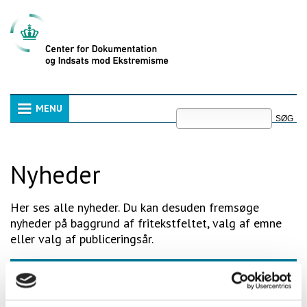
Videre
til
indhold
|
Videre
til
menunavigation
Søg
MENU
Navigation
Avanceret
søgning
Nyheder
Her ses alle nyheder. Du kan desuden fremsøge
nyheder på baggrund af fritekstfeltet, valg af emne
eller valg af publiceringsår.
Søgeord