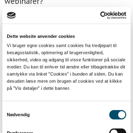
webinarer?
12/11 2020
Undersøgelse af ekstremisme
online blandt børn og unge: ”Det
Dette website anvender cookies
har slået mig, hvor lidt vi faktisk
Vi bruger egne cookies samt cookies fra tredjepart til
besøgsstatistik, optimering af brugervenlighed,
ved”
sikkerhed, video og adgang til visse funktioner på sociale
medier. Du kan til enhver tid ændre eller tilbagetrække dit
24/09 2020
samtykke via linket ”Cookies” i bunden af siden. Du kan
Uddannelse: Bliv klogere på børn
desuden læse mere om brugen af cookies ved at klikke
på ”Vis detaljer” i dette banner.
og unges online-liv på kanten
17/08 2020
Samtykkevalg
Ny chance: Kom til webinar om
Nødvendig
ekstremisme og COVID-19