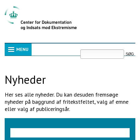
Videre
til
indhold
|
Videre
til
menunavigation
Søg
MENU
Navigation
Avanceret
søgning
Nyheder
Her ses alle nyheder. Du kan desuden fremsøge
nyheder på baggrund af fritekstfeltet, valg af emne
eller valg af publiceringsår.
Søgeord